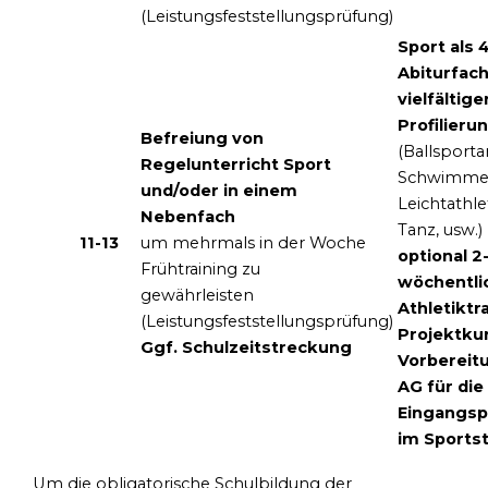
(Leistungsfeststellungsprüfung)
Sport als 4
Abiturfach
vielfältige
Profilieru
Befreiung von
(Ballsporta
Regelunterricht Sport
Schwimmen
und/oder in einem
Leichtathlet
Nebenfach
Tanz, usw.)
11-13
um mehrmals in der Woche
optional 2
Frühtraining zu
wöchentli
gewährleisten
Athletiktr
(Leistungsfeststellungsprüfung)
Projektku
Ggf. Schulzeitstreckung
Vorbereit
AG für die
Eingangs
im Sports
Um die obligatorische Schulbildung der