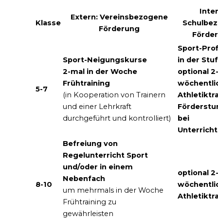
Inte
Extern: Vereinsbezogene
Klasse
Schulbe
Förderung
Förde
Sport-Prof
Sport-Neigungskurse
in der Stu
2-mal in der Woche
optional 2
Frühtraining
wöchentli
5-7
(in Kooperation von Trainern
Athletiktr
und einer Lehrkraft
Förderstu
durchgeführt und kontrolliert)
bei
Unterricht
Befreiung von
Regelunterricht Sport
und/oder in einem
optional 2
Nebenfach
8-10
wöchentli
um mehrmals in der Woche
Athletiktr
Frühtraining zu
gewährleisten