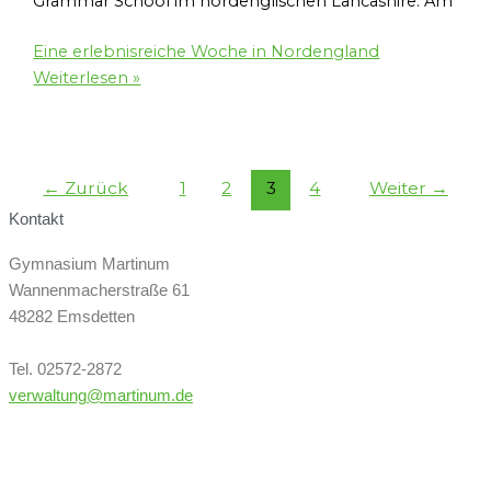
Grammar School im nordenglischen Lancashire. Am
Eine erlebnisreiche Woche in Nordengland
Weiterlesen »
←
Zurück
1
2
3
4
Weiter
→
Kontakt
Gymnasium Martinum
Wannenmacherstraße 61
48282 Emsdetten
Tel. 02572-2872
verwaltung@martinum.de